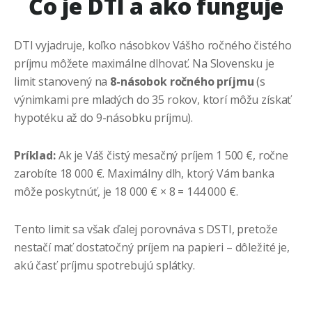
Čo je DTI a ako funguje
DTI vyjadruje, koľko násobkov Vášho ročného čistého
príjmu môžete maximálne dlhovať. Na Slovensku je
limit stanovený na
8-násobok ročného príjmu
(s
výnimkami pre mladých do 35 rokov, ktorí môžu získať
hypotéku až do 9-násobku príjmu).
Príklad:
Ak je Váš čistý mesačný príjem 1 500 €, ročne
zarobíte 18 000 €. Maximálny dlh, ktorý Vám banka
môže poskytnúť, je 18 000 € × 8 = 144 000 €.
Tento limit sa však ďalej porovnáva s DSTI, pretože
nestačí mať dostatočný príjem na papieri – dôležité je,
akú časť príjmu spotrebujú splátky.