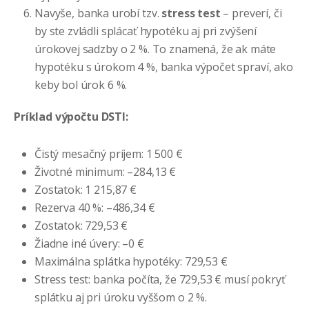
Navyše, banka urobí tzv.
stress test
– preverí, či
by ste zvládli splácať hypotéku aj pri zvýšení
úrokovej sadzby o 2 %. To znamená, že ak máte
hypotéku s úrokom 4 %, banka výpočet spraví, ako
keby bol úrok 6 %.
Príklad výpočtu DSTI:
Čistý mesačný príjem: 1 500 €
Životné minimum: –284,13 €
Zostatok: 1 215,87 €
Rezerva 40 %: –486,34 €
Zostatok: 729,53 €
Žiadne iné úvery: –0 €
Maximálna splátka hypotéky: 729,53 €
Stress test: banka počíta, že 729,53 € musí pokryť
splátku aj pri úroku vyššom o 2 %.