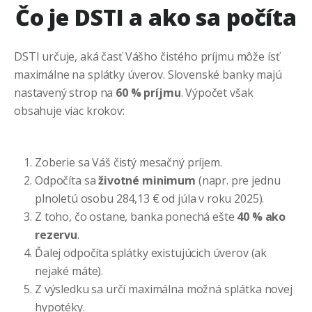
Čo je DSTI a ako sa počíta
DSTI určuje, aká časť Vášho čistého príjmu môže ísť
maximálne na splátky úverov. Slovenské banky majú
nastavený strop na
60 % príjmu
. Výpočet však
obsahuje viac krokov:
Zoberie sa Váš čistý mesačný príjem.
Odpočíta sa
životné minimum
(napr. pre jednu
plnoletú osobu 284,13 € od júla v roku 2025).
Z toho, čo ostane, banka ponechá ešte
40 % ako
rezervu
.
Ďalej odpočíta splátky existujúcich úverov (ak
nejaké máte).
Z výsledku sa určí maximálna možná splátka novej
hypotéky.