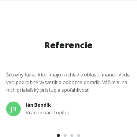
Referencie
Šikovný ľudia, ktorí majú rozhľad v oblasti financii. Vedia
Od
veci podrobne vysvetliť a odborne poradiť. Vážim si na
dô
nich priateľský prístup a spoľahlivosť.
po
To
Ján Bendík
di
JB
Vranov nad Topľou