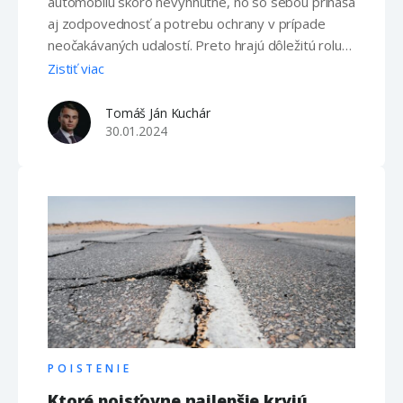
automobilu skoro nevyhnutné, no so sebou prináša
aj zodpovednosť a potrebu ochrany v prípade
neočakávaných udalostí. Preto hrajú dôležitú rolu
rôzne druhy poistenia auta, ktoré poskytujú
Zistiť viac
bezpečnosť a ochranu na cestách. V nasledujúcom
článku sa pozrieme na rozličné aspekty poistenia
Tomáš Ján Kuchár
auta, aby sme lepšie porozumeli tomu, ako nám
30.01.2024
môžu …
POISTENIE
Ktoré poisťovne najlepšie kryjú