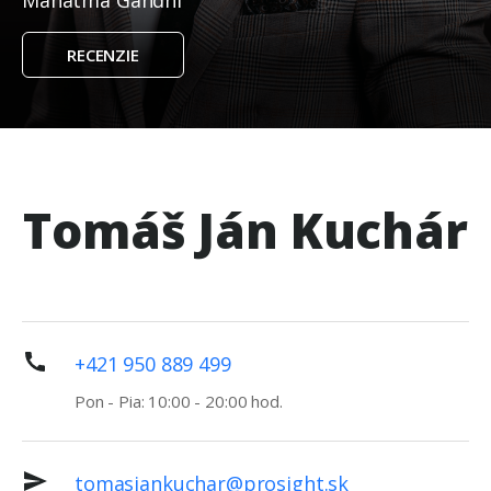
Mahátma Gándhí
RECENZIE
Tomáš Ján Kuchár
+421 950 889 499
Pon - Pia: 10:00 - 20:00 hod.
tomasjankuchar@prosight.sk