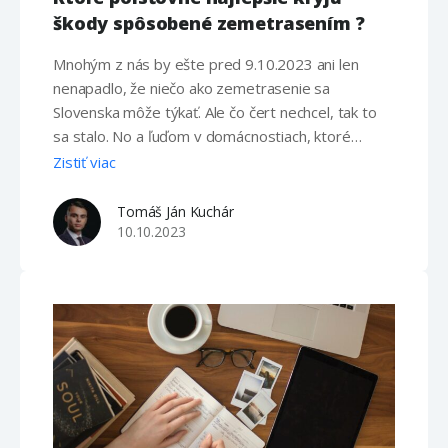
škody spôsobené zemetrasením ?
Mnohým z nás by ešte pred 9.10.2023 ani len
nenapadlo, že niečo ako zemetrasenie sa
Slovenska môže týkať. Ale čo čert nechcel, tak to
sa stalo. No a ľuďom v domácnostiach, ktoré
nemali poistenú svoju nehnuteľnosť alebo na
Zistiť viac
svojej zmluve nemali dojednané pripoistenie
zemetrasenia ostali už len oči pre plač. Podľa akej
Tomáš Ján Kuchár
stupnice sa riadia poisťovne …
10.10.2023