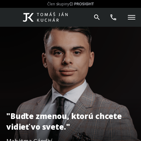
Člen skupiny
"Buďte zmenou, ktorú chcete
vidieť vo svete."