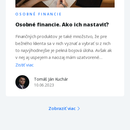
OSOBNÉ FINANCIE
Osobné financie. Ako ich nastaviť?
Finančných produktov je také množstvo, že pre
bežného klienta sa v nich vyznať a vybrať si z nich
to najvýhodnejšie je pekná bojová úloha. Avšak ak
v nej aj uspejem a naozaj mám uzatvorené
napríklad to najvýhodnejšie poistenie alebo
Zistiť viac
hypotéku, tak to ešte neznamená, že mám osobné
financie zahojené. Medzi jednotlivými finančnými
Tomáš Ján Kuchár
produktmi je totižto mnoho vzájomných väzieb, na
10.06.2023
základe …
Zobraziť viac