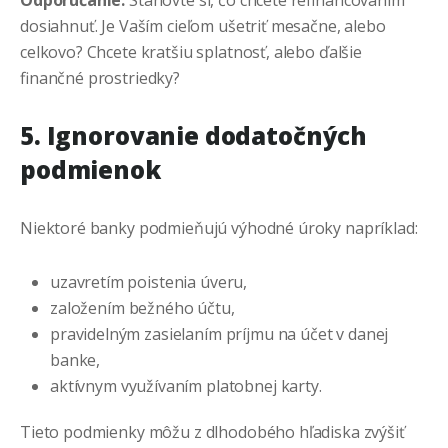
Odporúčanie:
Stanovte si, čo chcete refinancovaním
dosiahnuť. Je Vaším cieľom ušetriť mesačne, alebo
celkovo? Chcete kratšiu splatnosť, alebo ďalšie
finančné prostriedky?
5. Ignorovanie dodatočných
podmienok
Niektoré banky podmieňujú výhodné úroky napríklad:
uzavretím poistenia úveru,
založením bežného účtu,
pravidelným zasielaním príjmu na účet v danej
banke,
aktívnym využívaním platobnej karty.
Tieto podmienky môžu z dlhodobého hľadiska zvýšiť