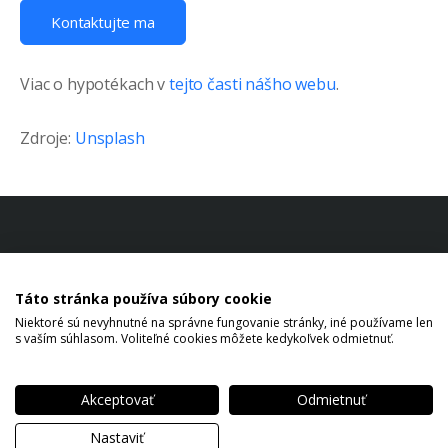
Kontaktujte ma
Viac o hypotékach v
tejto časti nášho webu
.
Zdroje:
Unsplash
Táto stránka používa súbory cookie
Niektoré sú nevyhnutné na správne fungovanie stránky, iné používame len
s vaším súhlasom. Voliteľné cookies môžete kedykoľvek odmietnuť.
Akceptovať
Odmietnuť
Copyright © 2026 Tomáš Ján Kuchár All rights reserved.
Nastaviť