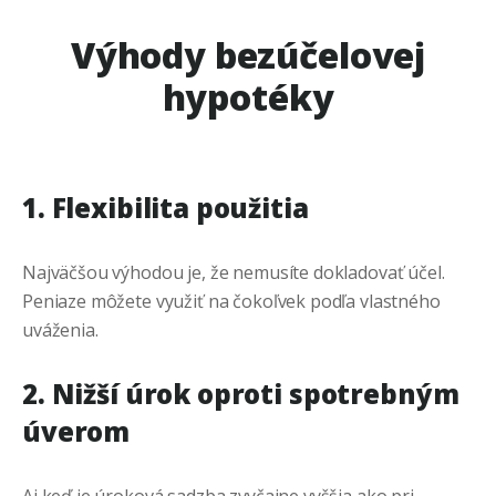
Výhody bezúčelovej
hypotéky
1. Flexibilita použitia
Najväčšou výhodou je, že nemusíte dokladovať účel.
Peniaze môžete využiť na čokoľvek podľa vlastného
uváženia.
2. Nižší úrok oproti spotrebným
úverom
Aj keď je úroková sadzba zvyčajne vyššia ako pri